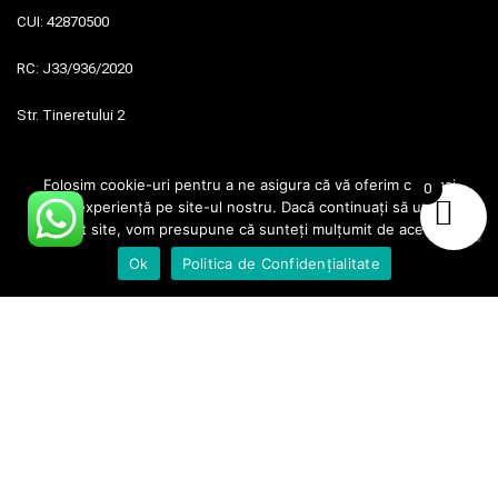
CUI:
42870500
RC:
J33/936/2020
Str. Tineretului 2
SUCEAVA
Folosim cookie-uri pentru a ne asigura că vă oferim cea mai
0
bună experiență pe site-ul nostru. Dacă continuați să utilizați
acest site, vom presupune că sunteți mulțumit de acesta.
Magazinul Meu
Ok
Politica de Confidențialitate
Termeni si conditii
Politică de confidențialitate
Contact
Garanția Produselor
Politica de retur
ANPC