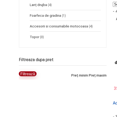
Lanț drujba
(4)
-
Foarfeca de gradina
(1)
Accesorii si consumabile motocoasa
(4)
Topor
(0)
Filtreaza dupa pret
d
Filtrează
Preț minim
Preț maxim
3
Ad
-