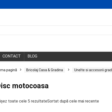
CONTACT
BLOG
ima pagină
Bricolaj Casa & Gradina
Unelte si accesorii grad
isc motocoasa
ișez toate cele 5 rezultate
Sortat după cele mai recente