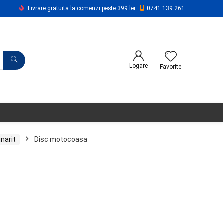
Livrare gratuita la comenzi peste 399 lei
0741 139 261
Logare
Favorite
inarit
Disc motocoasa