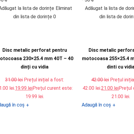
Adăugat la lista de dorințe
Eliminat
Adăugat la lista de dor
din lista de dorințe
0
din lista de dori
Disc metalic perforat pentru
Disc metalic perfor
otocoasa 230×25.4 mm 40T – 40
motocoasa 255×25.4 m
dinți cu vidia
dinti cu vidi
31.00
lei
Prețul inițial a fost:
42.00
lei
Prețul iniția
1.00 lei.
19.99
lei
Prețul curent este:
42.00 lei.
21.00
lei
Prețul 
19.99 lei.
21.00 lei.
augă în coș
Adaugă în coș
+
+