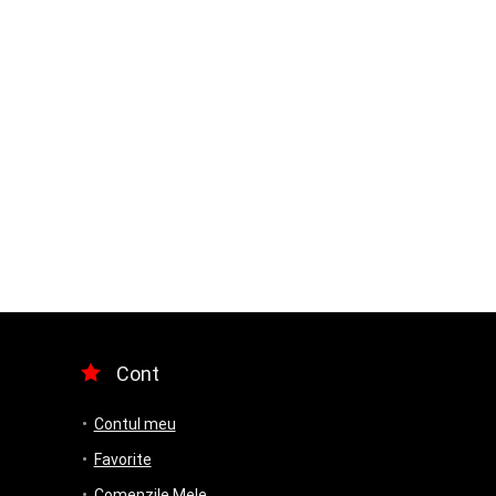
Cont
Contul meu
Favorite
Comenzile Mele