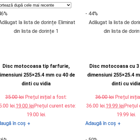
 46%
- 44%
Adăugat la lista de dorințe
Eliminat
Adăugat la lista de dor
din lista de dorințe
1
din lista de dori
Disc motocoasa tip farfurie,
Disc motocoasa cu 3 
imensiuni 255×25.4 mm cu 40 de
dimensiuni 255×25.4 
dinti cu vidia
dinti cu vidi
35.00
lei
Prețul inițial a fost:
36.00
lei
Prețul iniția
5.00 lei.
19.00
lei
Prețul curent este:
36.00 lei.
19.99
lei
Prețul 
19.00 lei.
19.99 lei.
augă în coș
Adaugă în coș
+
+
 36%
- 50%