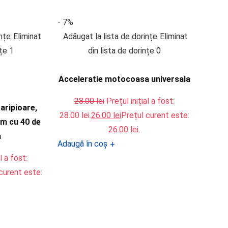
- 7%
ințe
Eliminat
Adăugat la lista de dorințe
Eliminat
nțe
1
din lista de dorințe
0
Acceleratie motocoasa universala
28.00
lei
Prețul inițial a fost:
aripioare,
28.00 lei.
26.00
lei
Prețul curent este:
mm cu 40 de
26.00 lei.
a
Adaugă în coș
+
l a fost:
curent este: