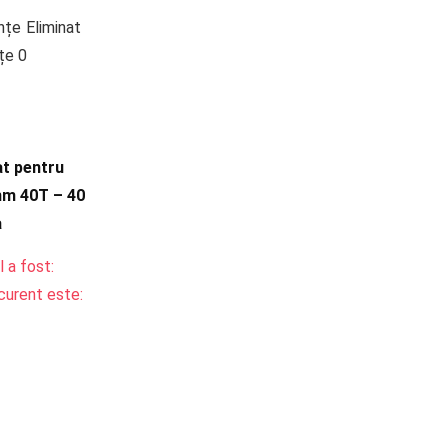
ințe
Eliminat
nțe
0
at pentru
m 40T – 40
a
l a fost:
curent este: