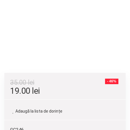
35.00
lei
- 46%
19.00
lei
Adaugă la lista de dorințe
GC246