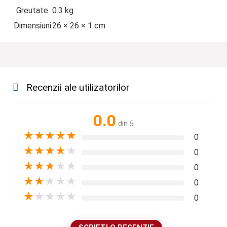
Greutate
0.3 kg
Dimensiuni
26 × 26 × 1 cm
Recenzii ale utilizatorilor
0.0
din 5
★
★
★
★
★
0
★
★
★
★
★
0
★
★
★
★
★
0
★
★
★
★
★
0
★
★
★
★
★
0