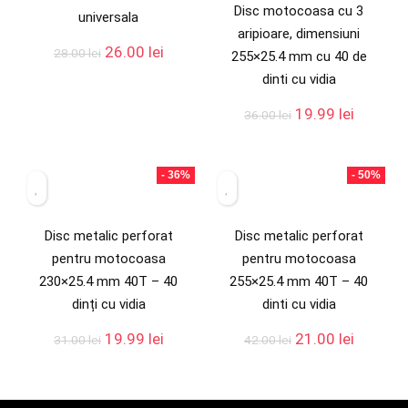
Disc motocoasa cu 3
universala
aripioare, dimensiuni
26.00
lei
28.00
lei
255×25.4 mm cu 40 de
dinti cu vidia
19.99
lei
36.00
lei
- 36%
- 50%
Disc metalic perforat
Disc metalic perforat
pentru motocoasa
pentru motocoasa
230×25.4 mm 40T – 40
255×25.4 mm 40T – 40
dinți cu vidia
dinti cu vidia
19.99
lei
21.00
lei
31.00
lei
42.00
lei