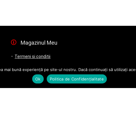
Magazinul Meu
Termeni si conditii
Politică de confidențialitate
a mai bună experiență pe site-ul nostru. Dacă continuați să utilizați a
Contact
Ok
Politica de Confidențialitate
Garanția Produselor
Politica de retur
ANPC
Politica de Livrare
Modalitati de plata