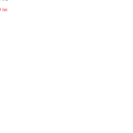
Prețul
9
lei
curent
este:
259.99 lei.
lei.