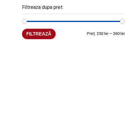
Filtreaza dupa pret
Preț
Preț
FILTREAZĂ
Preț:
250 lei
—
260 lei
minim
maxim