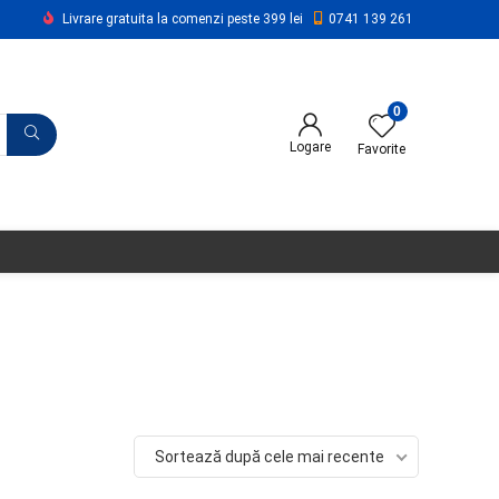
Livrare gratuita la comenzi peste 399 lei
0741 139 261
0
Logare
Favorite
Sortează după cele mai recente