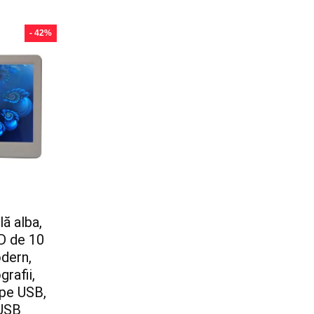
- 42%
ă alba,
CD de 10
odern,
rafii,
 pe USB,
iUSB