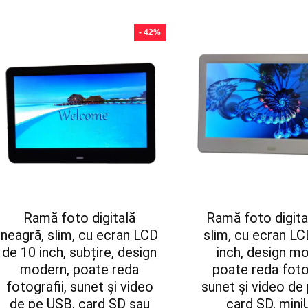
cele
mai
- 42%
recente
Ramă foto digitală
Ramă foto digital
neagră, slim, cu ecran LCD
slim, cu ecran L
de 10 inch, subțire, design
inch, design m
modern, poate reda
poate reda fotog
fotografii, sunet și video
sunet și video de
de pe USB, card SD sau
card SD, min