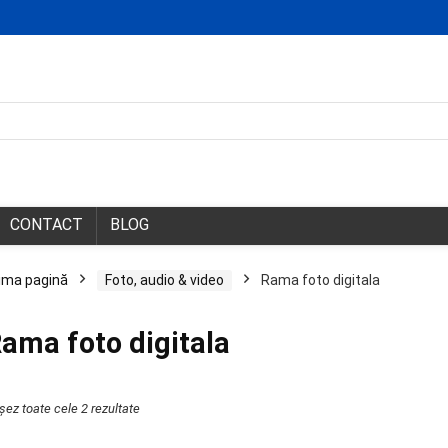
CONTACT
BLOG
ima pagină
Foto, audio & video
Rama foto digitala
ama foto digitala
Sortat
ișez toate cele 2 rezultate
după