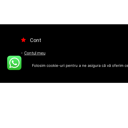
Cont
Contul meu
Favorite
Folosim cookie-uri pentru a ne asigura că vă oferim ce
Comenzile Mele
Despre Gida Cris
GIDA-CRIS WASH S.R.L.
CUI:
42870500
RC:
J33/936/2020