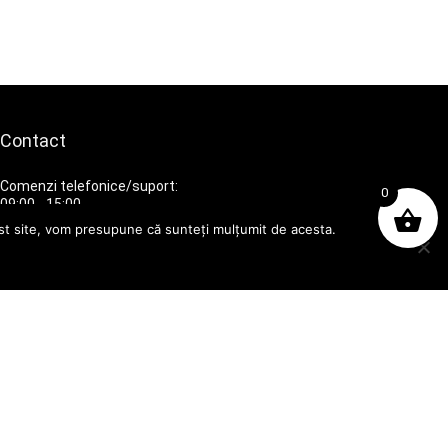
Contact
Comenzi telefonice/suport:
0
09:00 - 15:00
cest site, vom presupune că sunteți mulțumit de acesta.
Telefon:
0741139261
Email:
contact@gida-cris.ro