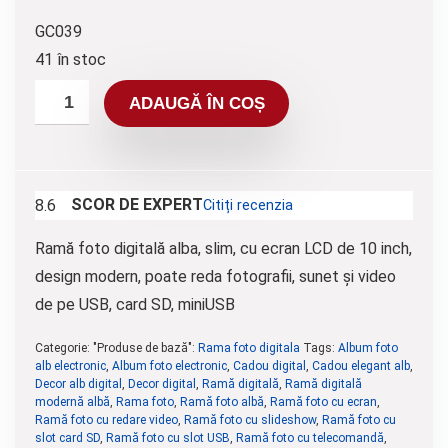
GC039
41 în stoc
ADAUGĂ ÎN COȘ
SCOR DE EXPERT
8.6
Citiți recenzia
Ramă foto digitală alba, slim, cu ecran LCD de 10 inch,
design modern, poate reda fotografii, sunet și video
de pe USB, card SD, miniUSB
Categorie: "Produse de bază":
Rama foto digitala
Tags:
Album foto
alb electronic
,
Album foto electronic
,
Cadou digital
,
Cadou elegant alb
,
Decor alb digital
,
Decor digital
,
Ramă digitală
,
Ramă digitală
modernă albă
,
Rama foto
,
Ramă foto albă
,
Ramă foto cu ecran
,
Ramă foto cu redare video
,
Ramă foto cu slideshow
,
Ramă foto cu
slot card SD
,
Ramă foto cu slot USB
,
Ramă foto cu telecomandă
,