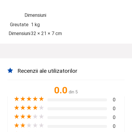
Dimensiuni
Greutate
1 kg
Dimensiuni
32 × 21 × 7 cm
Recenzii ale utilizatorilor
0.0
din 5
★
★
★
★
★
0
★
★
★
★
★
0
★
★
★
★
★
0
★
★
★
★
★
0