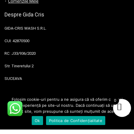
Comenzile Mele
Despre Gida Cris
GIDA-CRIS WASH S.R.L.
CUI:
42870500
RC:
J33/936/2020
Str. Tineretului 2
SUCEAVA
Folosim cookie-uri pentru a ne asigura că vă oferim cea mai
0
Magazinul Meu
bună experiență pe site-ul nostru. Dacă continuați să utilizați
acest site, vom presupune că sunteți mulțumit de acesta.
Termeni si conditii
Ok
Politica de Confidențialitate
Politică de confidențialitate