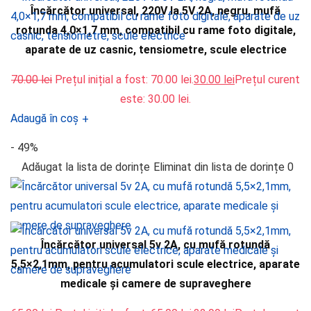
Încărcător universal, 220V la 5V 2A, negru, mufă
rotunda 4,0×1,7 mm, compatibil cu rame foto digitale,
aparate de uz casnic, tensiometre, scule electrice
70.00
lei
Prețul inițial a fost: 70.00 lei.
30.00
lei
Prețul curent
este: 30.00 lei.
Adaugă în coș
+
- 49%
Adăugat la lista de dorințe
Eliminat din lista de dorințe
0
Încărcător universal 5v 2A, cu mufă rotundă
5,5×2,1mm, pentru acumulatori scule electrice, aparate
medicale și camere de supraveghere