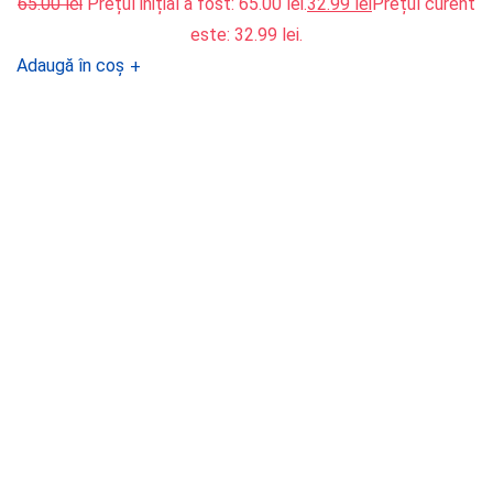
65.00
lei
Prețul inițial a fost: 65.00 lei.
32.99
lei
Prețul curent
este: 32.99 lei.
Adaugă în coș
+