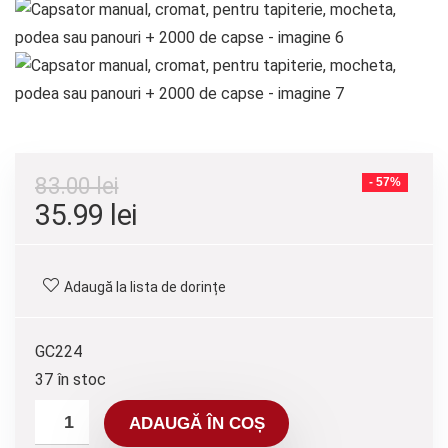
83.00
lei
- 57%
35.99
lei
Adaugă la lista de dorințe
GC224
37 în stoc
ADAUGĂ ÎN COȘ