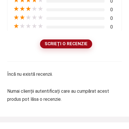
★
★
★
★
★
0
★
★
★
★
★
0
★
★
★
★
★
0
★
★
★
★
★
0
SCRIEȚI O RECENZIE
Încă nu există recenzii.
Numai clienții autentificați care au cumpărat acest
produs pot lăsa o recenzie.