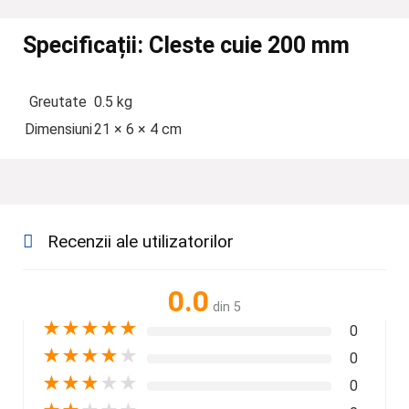
Specificații:
Cleste cuie 200 mm
Greutate
0.5 kg
Dimensiuni
21 × 6 × 4 cm
Recenzii ale utilizatorilor
0.0
din 5
★
★
★
★
★
0
★
★
★
★
★
0
★
★
★
★
★
0