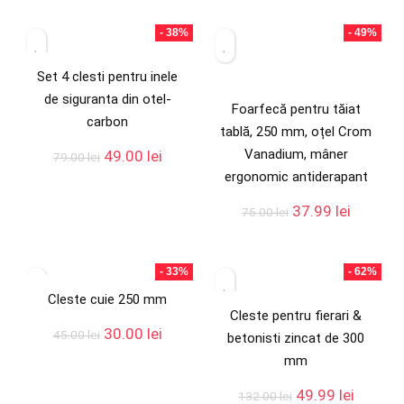
- 38%
- 49%
Set 4 clesti pentru inele
de siguranta din otel-
Foarfecă pentru tăiat
carbon
tablă, 250 mm, oțel Crom
Vanadium, mâner
49.00
lei
79.00
lei
ergonomic antiderapant
37.99
lei
75.00
lei
- 33%
- 62%
Cleste cuie 250 mm
Cleste pentru fierari &
30.00
lei
45.00
lei
betonisti zincat de 300
mm
49.99
lei
132.00
lei