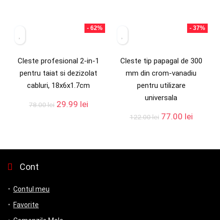
- 62%
- 37%
Cleste profesional 2-in-1
Cleste tip papagal de 300
pentru taiat si dezizolat
mm din crom-vanadiu
cabluri, 18x6x1.7cm
pentru utilizare
universala
29.99
lei
78.00
lei
77.00
lei
122.00
lei
Cont
Contul meu
Favorite