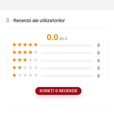
Recenzii ale utilizatorilor
0.0
din 5
★
★
★
★
★
0
★
★
★
★
★
0
★
★
★
★
★
0
★
★
★
★
★
0
★
★
★
★
★
0
SCRIEȚI O RECENZIE