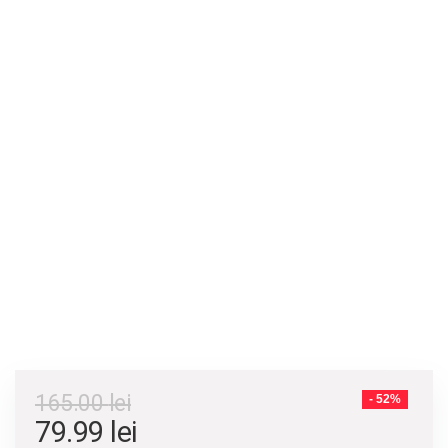
165.00
lei
- 52%
79.99
lei