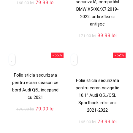
securizată, compatibil
79.99
lei
168.00
lei
BMW X5/X6/X7 2019-
2022, antireflex si
antișoc
99.99
lei
171.00
lei
- 55%
- 52%
Folie sticla securizata
Folie sticla securizata
pentru ecran ceasuri ce
pentru ecran navigatie
bord Audi Q5L incepand
10.1” Audi Q5L/Q5L
cu 2021
Sportback intre anii
79.99
lei
176.00
lei
2021-2022
79.99
lei
165.00
lei