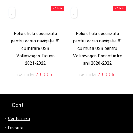
- 46%
- 46%
Folie sticlă securizată
Folie sticla securizata
pentru ecran navigație 8”
pentru ecran navigatie 8”
cu intrare USB
cu mufa USB pentru
Volkswagen Tiguan
Volkswagen Passat intre
2021-2022
anii 2020-2022
79.99
lei
79.99
lei
149.00
lei
149.00
lei
Cont
Contul meu
Favorite