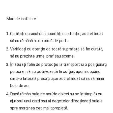
Mod de instalare:
Curățați ecranul de impurități cu atenție, astfel încât
să nu rămână nici o urmă de praf.
Verificați cu atenție ca toată suprafața să fie curată,
să nu prezinte urme, praf sau scame.
Înlăturați folia de protecție la transport și o poziționați
pe ecran să se potrivească la colțuri, apoi începând
dintr-o laterală presați ușor astfel încât să nu rămână
bule de aer.
Dacă rămân bule de aer(de obicei nu se întâmplă) cu
ajutorul unui card sau al degetelor direcționați bulele
spre marginea cea mai apropiată.