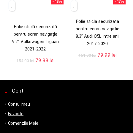
- 48%
- 47%
Folie sticla securizata
Folie sticlă securizată
pentru ecran navigatie
pentru ecran navigație
8.3” Audi Q5L intre anii
9.2” Volkswagen Tiguan
2017-2020
2021-2022
79.99
lei
151.00
lei
79.99
lei
154.00
lei
Cont
Contul meu
Favorite
Comenzile Mele