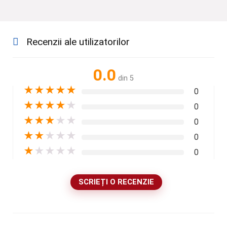
Recenzii ale utilizatorilor
0.0
din 5
★
★
★
★
★
0
★
★
★
★
★
0
★
★
★
★
★
0
★
★
★
★
★
0
★
★
★
★
★
0
SCRIEȚI O RECENZIE