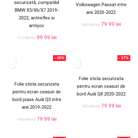
securizată, compatibil
Volkswagen Passat intre
BMW X5/X6/X7 2019-
anii 2020-2022
2022, antireflex si
79.99
lei
150.00
lei
antișoc
99.99
lei
171.00
lei
- 48%
- 57%
Folie sticla securizata
Folie sticla securizata
pentru ecran ceasuri de
pentru ecran ceasuri de
bord Audi Q8 2020-2022
bord joase Audi Q3 intre
79.99
lei
187.00
lei
anii 2019-2022
79.99
lei
155.00
lei