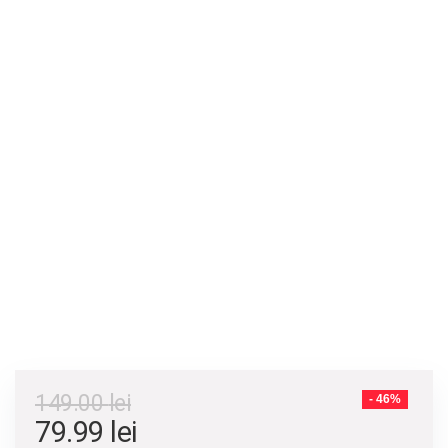
149.00
lei
- 46%
79.99
lei