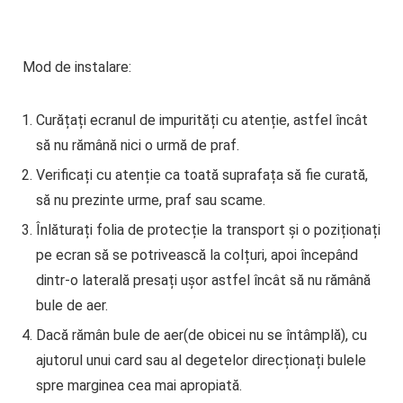
Mod de instalare:
Curățați ecranul de impurități cu atenție, astfel încât
să nu rămână nici o urmă de praf.
Verificați cu atenție ca toată suprafața să fie curată,
să nu prezinte urme, praf sau scame.
Înlăturați folia de protecție la transport și o poziționați
pe ecran să se potrivească la colțuri, apoi începând
dintr-o laterală presați ușor astfel încât să nu rămână
bule de aer.
Dacă rămân bule de aer(de obicei nu se întâmplă), cu
ajutorul unui card sau al degetelor direcționați bulele
spre marginea cea mai apropiată.