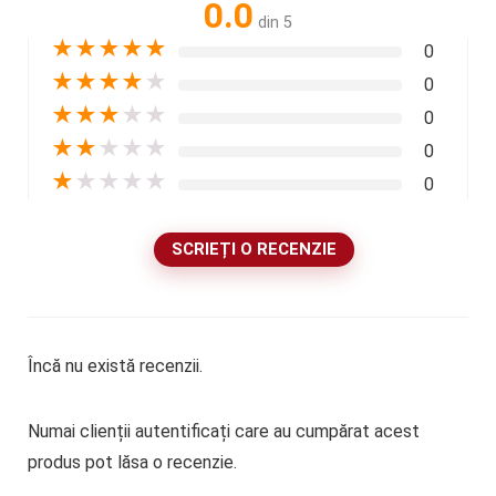
0.0
din 5
★
★
★
★
★
0
★
★
★
★
★
0
★
★
★
★
★
0
★
★
★
★
★
0
★
★
★
★
★
0
SCRIEȚI O RECENZIE
Încă nu există recenzii.
Numai clienții autentificați care au cumpărat acest
produs pot lăsa o recenzie.