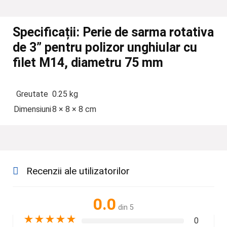
Specificații:
Perie de sarma rotativa
de 3” pentru polizor unghiular cu
filet M14, diametru 75 mm
Greutate
0.25 kg
Dimensiuni
8 × 8 × 8 cm
Recenzii ale utilizatorilor
0.0
din 5
★
★
★
★
★
0