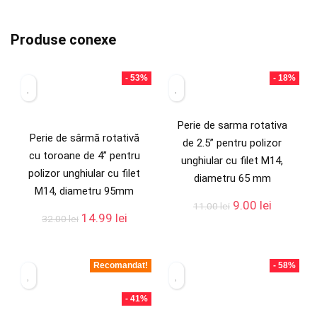
Produse conexe
- 53%
- 18%
Perie de sarma rotativa
Perie de sârmă rotativă
de 2.5” pentru polizor
cu toroane de 4” pentru
unghiular cu filet M14,
polizor unghiular cu filet
diametru 65 mm
M14, diametru 95mm
9.00
lei
11.00
lei
14.99
lei
32.00
lei
Recomandat!
- 58%
- 41%