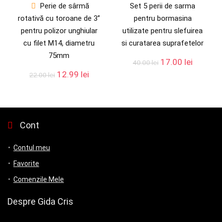
Perie de sârmă
Set 5 perii de sarma
rotativă cu toroane de 3”
pentru bormasina
pentru polizor unghiular
utilizate pentru slefuirea
cu filet M14, diametru
si curatarea suprafetelor
75mm
17.00
lei
40.00
lei
12.99
lei
22.00
lei
Cont
Contul meu
Favorite
Comenzile Mele
Despre Gida Cris