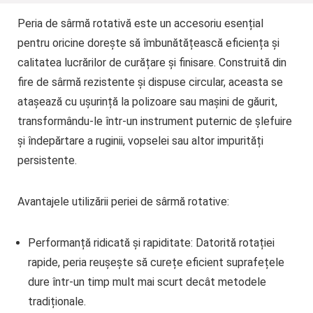
Peria de sârmă rotativă este un
accesoriu esențial
pentru oricine dorește să îmbunătățească eficiența și
calitatea lucrărilor de curățare și finisare
. Construită din
fire de sârmă rezistente și dispuse circular, aceasta se
atașează cu ușurință la polizoare sau mașini de găurit,
transformându-le într-un instrument puternic de șlefuire
și îndepărtare a ruginii, vopselei sau altor impurități
persistente.
Avantajele utilizării periei de sârmă rotative:
Performanță ridicată și rapiditate
: Datorită rotației
rapide, peria reușește să curețe eficient suprafețele
dure într-un timp mult mai scurt decât metodele
tradiționale.