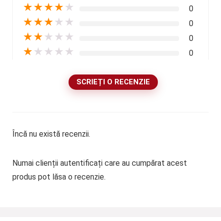
★
★
★
★
★
0
★
★
★
★
★
0
★
★
★
★
★
0
★
★
★
★
★
0
SCRIEȚI O RECENZIE
Încă nu există recenzii.
Numai clienții autentificați care au cumpărat acest
produs pot lăsa o recenzie.