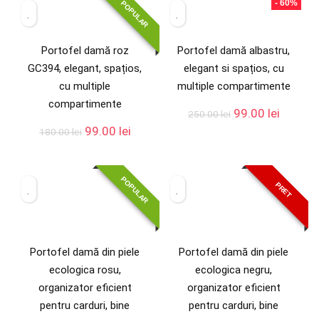
- 60%
POPULAR
Portofel damă roz
Portofel damă albastru,
GC394, elegant, spațios,
elegant si spațios, cu
cu multiple
multiple compartimente
compartimente
99.00
lei
250.00
lei
99.00
lei
180.00
lei
POPULAR
PRET
Portofel damă din piele
Portofel damă din piele
ecologica rosu,
ecologica negru,
organizator eficient
organizator eficient
pentru carduri, bine
pentru carduri, bine