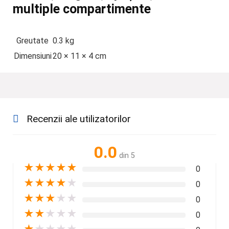
multiple compartimente
Greutate
0.3 kg
Dimensiuni
20 × 11 × 4 cm
Recenzii ale utilizatorilor
0.0
din 5
★
★
★
★
★
0
★
★
★
★
★
0
★
★
★
★
★
0
★
★
★
★
★
0
★
★
★
★
★