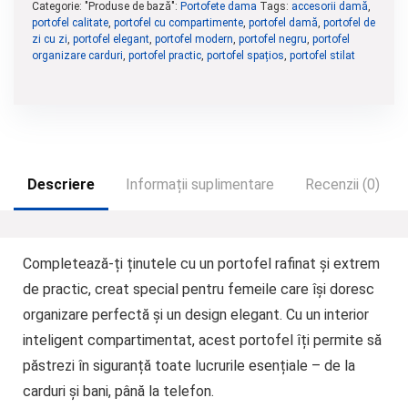
Categorie: "Produse de bază":
Portofete dama
Tags:
accesorii damă
,
portofel calitate
,
portofel cu compartimente
,
portofel damă
,
portofel de
zi cu zi
,
portofel elegant
,
portofel modern
,
portofel negru
,
portofel
organizare carduri
,
portofel practic
,
portofel spațios
,
portofel stilat
Descriere
Informații suplimentare
Recenzii (0)
Completează-ți ținutele cu un portofel rafinat și extrem
de practic, creat special pentru femeile care își doresc
organizare perfectă și un design elegant. Cu un interior
inteligent compartimentat, acest portofel îți permite să
păstrezi în siguranță toate lucrurile esențiale – de la
carduri și bani, până la telefon.