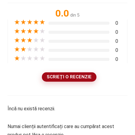
0.0
din 5
★
★
★
★
★
0
★
★
★
★
★
0
★
★
★
★
★
0
★
★
★
★
★
0
★
★
★
★
★
0
SCRIEȚI O RECENZIE
Încă nu există recenzii.
Numai clienții autentificați care au cumpărat acest
produs pot lăsa o recenzie.