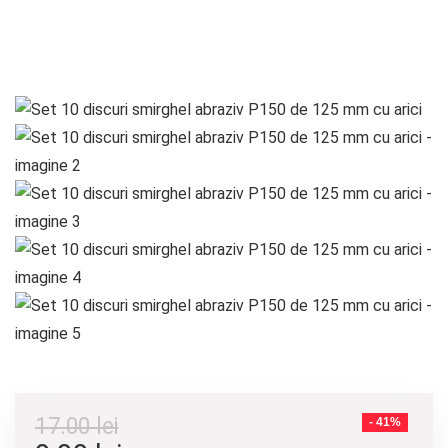
17.00
lei
- 41%