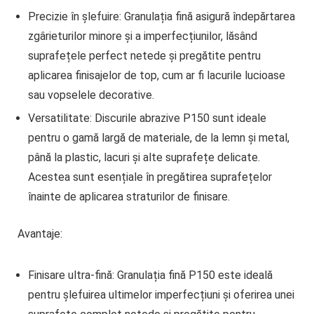
Precizie în șlefuire
: Granulația fină asigură îndepărtarea
zgârieturilor minore și a imperfecțiunilor, lăsând
suprafețele perfect netede și pregătite pentru
aplicarea finisajelor de top, cum ar fi lacurile lucioase
sau vopselele decorative.
Versatilitate
: Discurile abrazive P150 sunt ideale
pentru o gamă largă de materiale, de la lemn și metal,
până la plastic, lacuri și alte suprafețe delicate.
Acestea sunt esențiale în pregătirea suprafețelor
înainte de aplicarea straturilor de finisare.
Avantaje:
Finisare ultra-fină
: Granulația fină P150 este ideală
pentru șlefuirea ultimelor imperfecțiuni și oferirea unei