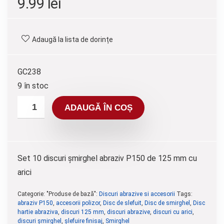
9.99
lei
Adaugă la lista de dorințe
GC238
9 în stoc
ADAUGĂ ÎN COȘ
Set 10 discuri șmirghel abraziv P150 de 125 mm cu
arici
Categorie: "Produse de bază":
Discuri abrazive si accesorii
Tags:
abraziv P150
,
accesorii polizor
,
Disc de slefuit
,
Disc de smirghel
,
Disc
hartie abraziva
,
discuri 125 mm
,
discuri abrazive
,
discuri cu arici
,
discuri șmirghel
,
șlefuire finisaj
,
Smirghel