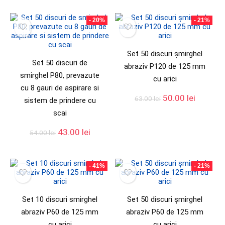
- 20%
- 21%
Set 50 discuri șmirghel
Set 50 discuri de
abraziv P120 de 125 mm
smirghel P80, prevazute
cu arici
cu 8 gauri de aspirare si
50.00
lei
63.00
lei
sistem de prindere cu
scai
43.00
lei
54.00
lei
- 41%
- 21%
Set 10 discuri smirghel
Set 50 discuri șmirghel
abraziv P60 de 125 mm
abraziv P60 de 125 mm
cu arici
cu arici