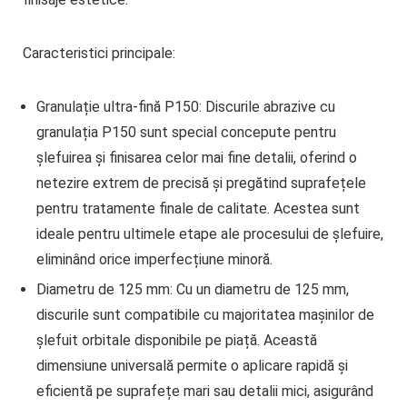
Caracteristici principale:
Granulație ultra-fină P150
: Discurile abrazive cu
granulația P150 sunt special concepute pentru
șlefuirea și finisarea celor mai fine detalii, oferind o
netezire extrem de precisă și pregătind suprafețele
pentru tratamente finale de calitate. Acestea sunt
ideale pentru ultimele etape ale procesului de șlefuire,
eliminând orice imperfecțiune minoră.
Diametru de 125 mm
: Cu un diametru de
125 mm
,
discurile sunt compatibile cu majoritatea mașinilor de
șlefuit orbitale disponibile pe piață. Această
dimensiune universală permite o aplicare rapidă și
eficientă pe suprafețe mari sau detalii mici, asigurând