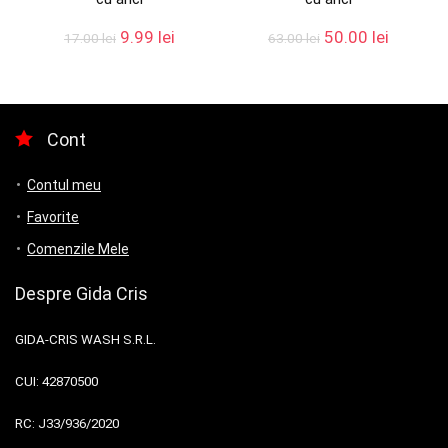
9.99
lei
50.00
lei
17.00
lei
63.00
lei
Cont
Contul meu
Favorite
Comenzile Mele
Despre Gida Cris
GIDA-CRIS WASH S.R.L.
CUI:
42870500
RC:
J33/936/2020