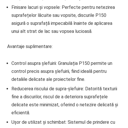
Finisare lacuri și vopsele
: Perfecte pentru netezirea
suprafețelor lăcuite sau vopsite, discurile P150
asigură o suprafață impecabilă înainte de aplicarea
unui alt strat de lac sau vopsea lucioasă.
Avantaje suplimentare:
Control asupra șlefuirii
: Granulația P150 permite un
control precis asupra șlefuirii, fiind ideală pentru
detaliile delicate ale proiectelor fine.
Reducerea riscului de supra-șlefuire
: Datorită texturii
fine a discurilor, riscul de a deteriora suprafețele
delicate este minimizat, oferind o netezire delicată și
eficientă.
Ușor de utilizat și schimbat
: Sistemul de prindere cu