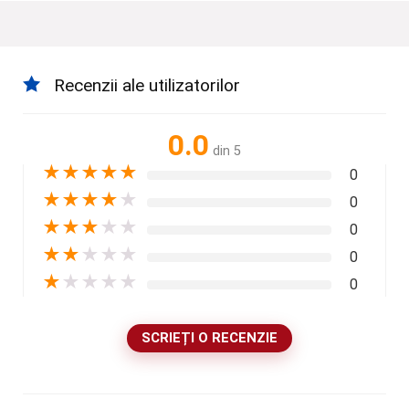
Recenzii ale utilizatorilor
0.0
din 5
★
★
★
★
★
0
★
★
★
★
★
0
★
★
★
★
★
0
★
★
★
★
★
0
★
★
★
★
★
0
SCRIEȚI O RECENZIE