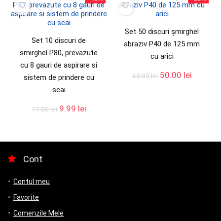
Set 50 discuri șmirghel
Set 10 discuri de
abraziv P40 de 125 mm
smirghel P80, prevazute
cu arici
cu 8 gauri de aspirare si
50.00
lei
63.00
lei
sistem de prindere cu
scai
9.99
lei
17.00
lei
Cont
Contul meu
Favorite
Comenzile Mele