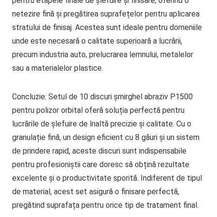
pentru etapele finale de șlefuire și finisare, oferind o
netezire fină și pregătirea suprafețelor pentru aplicarea
stratului de finisaj. Acestea sunt ideale pentru domeniile
unde este necesară o calitate superioară a lucrării,
precum industria auto, prelucrarea lemnului, metalelor
sau a materialelor plastice.
Concluzie:
Setul de 10 discuri șmirghel abraziv P1500
pentru polizor orbital oferă soluția perfectă pentru
lucrările de șlefuire de înaltă precizie și calitate. Cu o
granulație fină, un design eficient cu 8 găuri și un sistem
de prindere rapid, aceste discuri sunt indispensabile
pentru profesioniștii care doresc să obțină rezultate
excelente și o productivitate sporită. Indiferent de tipul
de material, acest set asigură o finisare perfectă,
pregătind suprafața pentru orice tip de tratament final.