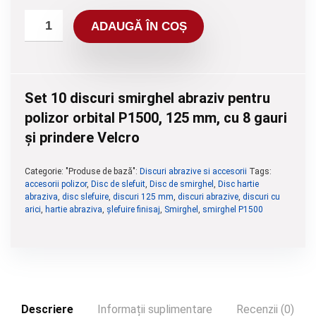
ADAUGĂ ÎN COȘ
Set 10 discuri smirghel abraziv pentru
polizor orbital P1500, 125 mm, cu 8 gauri
și prindere Velcro
Categorie: "Produse de bază":
Discuri abrazive si accesorii
Tags:
accesorii polizor
,
Disc de slefuit
,
Disc de smirghel
,
Disc hartie
abraziva
,
disc slefuire
,
discuri 125 mm
,
discuri abrazive
,
discuri cu
arici
,
hartie abraziva
,
șlefuire finisaj
,
Smirghel
,
smirghel P1500
Descriere
Informații suplimentare
Recenzii (0)