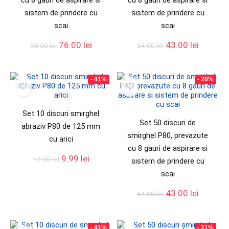
cu 8 gauri de aspirare si
cu 8 gauri de aspirare si
sistem de prindere cu
sistem de prindere cu
scai
scai
76.00
lei
43.00
lei
98.00
lei
54.00
lei
- 41%
- 20%
Set 10 discuri smirghel
Set 50 discuri de
abraziv P80 de 125 mm
smirghel P80, prevazute
cu arici
cu 8 gauri de aspirare si
9.99
lei
17.00
lei
sistem de prindere cu
scai
43.00
lei
54.00
lei
- 41%
- 21%