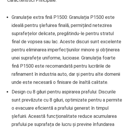
Caracteristici Principale:
Granulație extra fină P1500:
Granulația P1500 este
ideală pentru șlefuirea finală, permițând netezirea
suprafețelor delicate, pregătindu-le pentru stratul
final de vopsea sau lac. Aceste discuri sunt excelente
pentru eliminarea imperfecțiunilor minore și obținerea
unei suprafețe uniforme, lucioase. Granulația foarte
fină P1500 este recomandată pentru lucrările de
rafinament în industria auto, dar și pentru alte domenii
unde este necesară o finisare de înaltă calitate.
Design cu 8 găuri pentru aspirarea prafului:
Discurile
sunt prevăzute cu 8 găuri, optimizate pentru a permite
o evacuare eficientă a prafului generat în timpul
șlefuirii. Această funcționalitate reduce acumularea
prafului pe suprafața de lucru și previne înfundarea