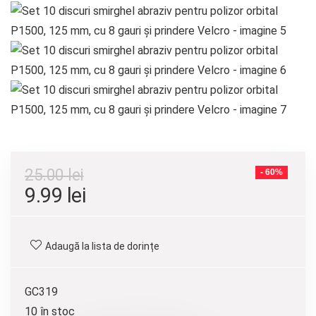
25.00
lei
- 60%
9.99
lei
Adaugă la lista de dorințe
GC319
10 în stoc