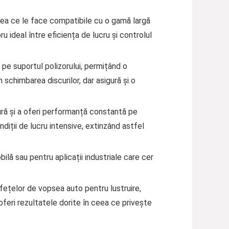
eea ce le face compatibile cu o gamă largă
u ideal între eficiența de lucru și controlul
or pe suportul polizorului, permițând o
schimbarea discurilor, dar asigură și o
zură și a oferi performanță constantă pe
ondiții de lucru intensive, extinzând astfel
bilă sau pentru aplicații industriale care cer
rafețelor de vopsea auto pentru lustruire,
 oferi rezultatele dorite în ceea ce privește