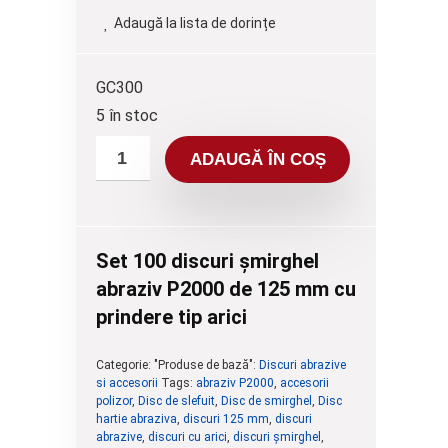
Adaugă la lista de dorințe
GC300
5 în stoc
ADAUGĂ ÎN COȘ
Set 100 discuri șmirghel
abraziv P2000 de 125 mm cu
prindere tip arici
Categorie: "Produse de bază":
Discuri abrazive
si accesorii
Tags:
abraziv P2000
,
accesorii
polizor
,
Disc de slefuit
,
Disc de smirghel
,
Disc
hartie abraziva
,
discuri 125 mm
,
discuri
abrazive
,
discuri cu arici
,
discuri șmirghel
,