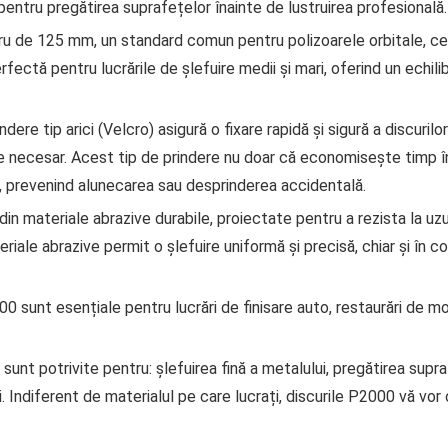
entru pregătirea suprafețelor înainte de lustruirea profesională.
etru de 125 mm, un standard comun pentru polizoarele orbitale, c
ctă pentru lucrările de șlefuire medii și mari, oferind un echilibr
ndere tip arici (Velcro) asigură o fixare rapidă și sigură a discuril
te necesar. Acest tip de prindere nu doar că economisește timp în 
ui, prevenind alunecarea sau desprinderea accidentală.
 din materiale abrazive durabile, proiectate pentru a rezista la u
eriale abrazive permit o șlefuire uniformă și precisă, chiar și în c
00 sunt esențiale pentru lucrări de finisare auto, restaurări de mo
 sunt potrivite pentru: șlefuirea fină a metalului, pregătirea sup
i. Indiferent de materialul pe care lucrați, discurile P2000 vă vor