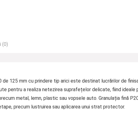
 (0)
de 125 mm cu prindere tip arici este destinat lucrărilor de finisa
e pentru a realiza netezirea suprafețelor delicate, fiind ideale pe
 precum metal, lemn, plastic sau vopsele auto. Granulația fină P2
ape, precum lustruirea sau aplicarea unui strat protector.