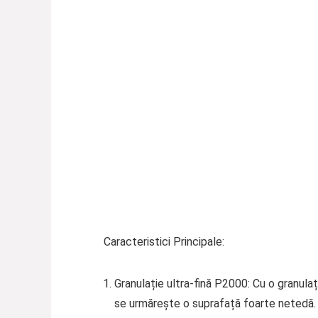
Caracteristici Principale:
Granulație ultra-fină P2000
: Cu o granula
se urmărește o suprafață foarte netedă. G