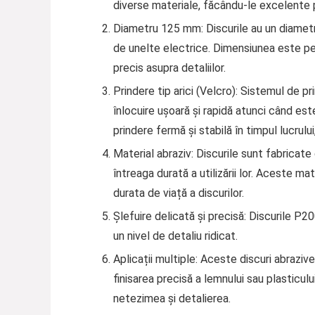
diverse materiale, făcându-le excelente p
Diametru 125 mm
: Discurile au un diam
de unelte electrice. Dimensiunea este perfe
precis asupra detaliilor.
Prindere tip arici (Velcro)
: Sistemul de pri
înlocuire ușoară și rapidă atunci când es
prindere fermă și stabilă în timpul lucrul
Material abraziv
: Discurile sunt fabricate
întreaga durată a utilizării lor. Aceste mat
durata de viață a discurilor.
Șlefuire delicată și precisă
: Discurile P20
un nivel de detaliu ridicat.
Aplicații multiple
: Aceste discuri abrazive
finisarea precisă a lemnului sau plasticulu
netezimea și detalierea.