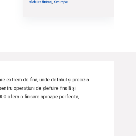
șlefuire finisaj
,
Smirghel
re extrem de fină, unde detaliul și precizia
ntru operațiuni de șlefuire finală și
000 oferă o finisare aproape perfectă,