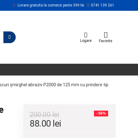
Livrare gratuita la comenzi peste 399 lei
0741 139 261
Logare
Favorite
scuri șmirghel abraziv P2000 de 125 mm cu prindere tip
e
200.00
lei
- 56%
88.00
lei