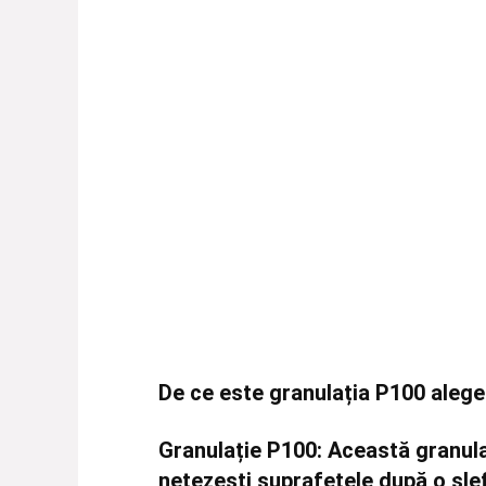
De ce este granulația P100 aleg
Granulație P100
: Această granul
netezești suprafețele
după o șlef