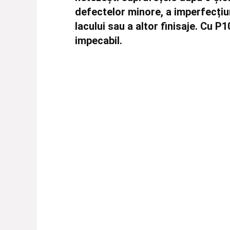
defectelor minore
, a imperfecțiu
lacului sau a altor finisaje. Cu P
impecabil.