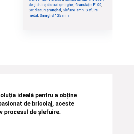
de șlefuire
,
discuri șmirghel
,
Granulație P100
,
Set discuri șmirghel
,
Șlefuire lemn
,
Șlefuire
metal
,
Șmirghel 125 mm
oluția ideală pentru a obține
pasionat de bricolaj, aceste
v procesul de șlefuire.