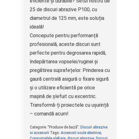
eficiente și durabile
? Setul nostru de
25 de discuri abrazive P100, cu
diametrul de 125 mm
, este soluția
ideală!
Concepute pentru
performanță
profesională
, aceste discuri sunt
perfecte pentru
degrosarea rapidă,
îndepărtarea vopselei/ruginei
și
pregătirea suprafețelor
. Prinderea cu
gaură centrală asigură o fixare sigură
și o utilizare eficientă pe orice
mașină de șlefuit cu excentric.
Transformă-ți proiectele cu ușurință
– comandă acum!
Categorie: "Produse de bază":
Discuri abrazive
si accesorii
Tags:
Accesorii scule electrice
,
Consumabile șlefuire
,
discuri abrazive
,
Discuri