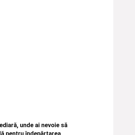
ediară
, unde ai nevoie să
ală pentru
îndepărtarea