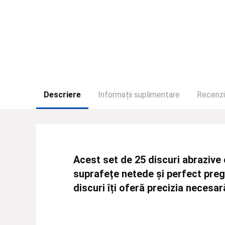
Descriere
Informații suplimentare
Recenzii
Acest set de
25 discuri abrazive
suprafețe netede și perfect preg
discuri îți oferă precizia necesa