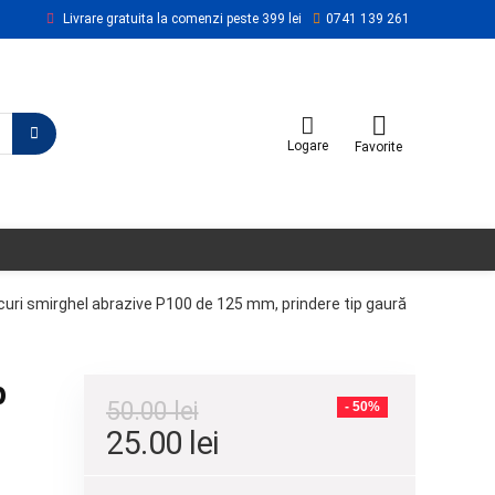
Livrare gratuita la comenzi peste 399 lei
0741 139 261
Logare
Favorite
curi smirghel abrazive P100 de 125 mm, prindere tip gaură
p
50.00
lei
- 50%
25.00
lei