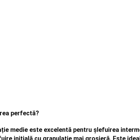
erea perfectă?
ație medie este excelentă pentru
șlefuirea interm
uire inițială cu granulație mai grosieră. Este ide