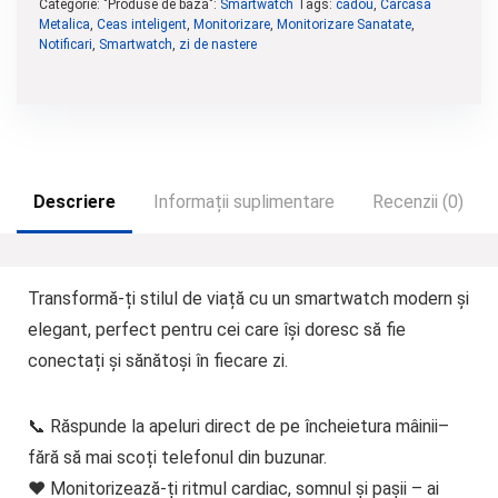
Categorie: "Produse de bază":
Smartwatch
Tags:
cadou
,
Carcasa
Metalica
,
Ceas inteligent
,
Monitorizare
,
Monitorizare Sanatate
,
Notificari
,
Smartwatch
,
zi de nastere
Descriere
Informații suplimentare
Recenzii (0)
Transformă-ți stilul de viață cu un
smartwatch modern și
elegant
, perfect pentru cei care își doresc să fie
conectați și sănătoși în fiecare zi.
📞
Răspunde la apeluri direct de pe încheietura mâinii
–
fără să mai scoți telefonul din buzunar.
❤️
Monitorizează-ți ritmul cardiac, somnul și pașii
– ai