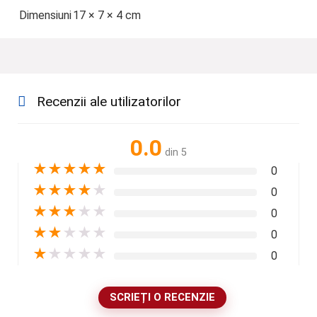
Dimensiuni
17 × 7 × 4 cm
Recenzii ale utilizatorilor
0.0
din 5
★
★
★
★
★
0
★
★
★
★
★
0
★
★
★
★
★
0
★
★
★
★
★
0
★
★
★
★
★
0
SCRIEȚI O RECENZIE