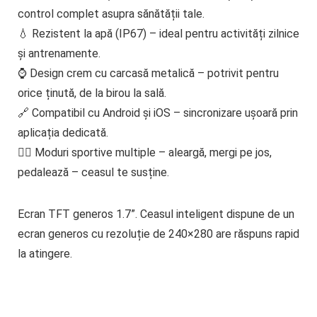
control complet asupra sănătății tale.
💧
Rezistent la apă (IP67)
– ideal pentru activități zilnice
și antrenamente.
⌚
Design crem cu carcasă metalică
– potrivit pentru
orice ținută, de la birou la sală.
🔗
Compatibil cu Android și iOS
– sincronizare ușoară prin
aplicația dedicată.
🏃‍♂️
Moduri sportive multiple
– aleargă, mergi pe jos,
pedalează – ceasul te susține.
Ecran TFT generos 1.7”.
Ceasul inteligent dispune de un
ecran generos cu rezoluție de 240×280 are răspuns rapid
la atingere.