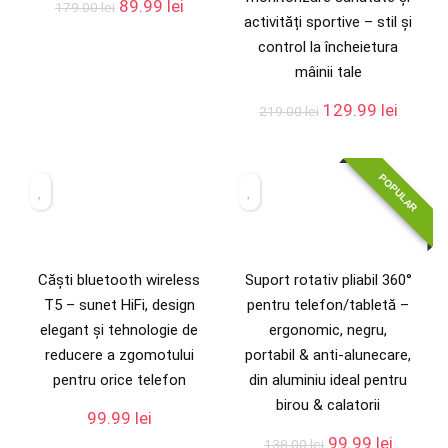
89.99
lei
179.00
lei
activități sportive – stil și
control la încheietura
mâinii tale
129.99
lei
219.00
lei
POPULAR
Căști bluetooth wireless
Suport rotativ pliabil 360°
T5 – sunet HiFi, design
pentru telefon/tabletă –
elegant și tehnologie de
ergonomic, negru,
reducere a zgomotului
portabil & anti‑alunecare,
pentru orice telefon
din aluminiu ideal pentru
birou & calatorii
99.99
lei
99.99
lei
138.00
lei