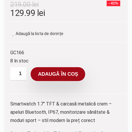
219.00
lei
- 41%
129.99
lei
Adaugă la lista de dorințe
GC166
8 în stoc
ADAUGĂ ÎN COȘ
Smartwatch 1.7″ TFT & carcasă metalică crem –
apeluri Bluetooth, IP67, monitorizare sănătate &
moduri sport – stil modern la preț corect