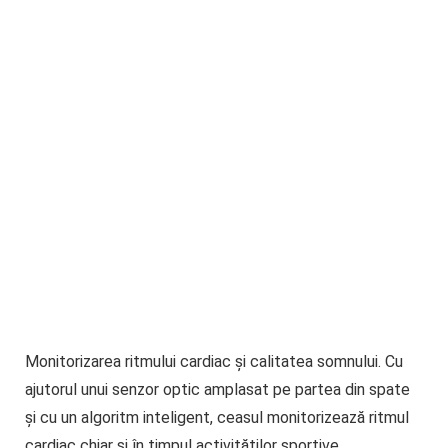
Monitorizarea ritmului cardiac și calitatea somnului
. Cu
ajutorul unui senzor optic amplasat pe partea din spate
și cu un algoritm inteligent, ceasul monitorizează ritmul
cardiac chiar și în timpul activităților sportive.