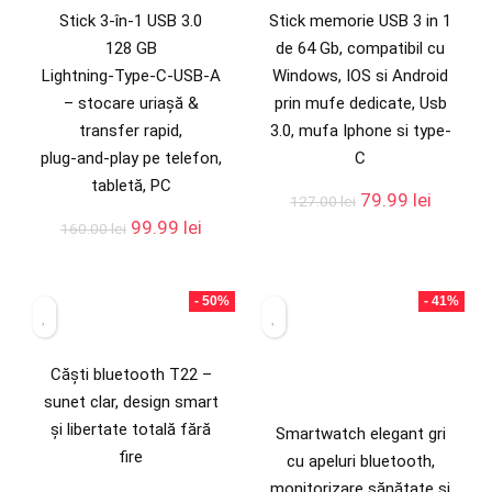
Stick 3‑în‑1 USB 3.0
Stick memorie USB 3 in 1
128 GB
de 64 Gb, compatibil cu
Lightning‑Type‑C‑USB‑A
Windows, IOS si Android
– stocare uriașă &
prin mufe dedicate, Usb
transfer rapid,
3.0, mufa Iphone si type-
plug‑and‑play pe telefon,
C
tabletă, PC
79.99
lei
127.00
lei
99.99
lei
160.00
lei
- 50%
- 41%
Căști bluetooth T22 –
sunet clar, design smart
și libertate totală fără
Smartwatch elegant gri
fire
cu apeluri bluetooth,
monitorizare sănătate și