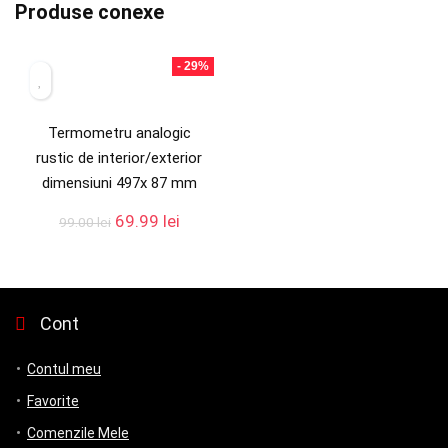
Produse conexe
- 29%
Termometru analogic
rustic de interior/exterior
dimensiuni 497x 87 mm
69.99
lei
99.00
lei
Cont
Contul meu
Favorite
Comenzile Mele