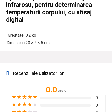
infrarosu, pentru determinarea
temperaturii corpului, cu afisaj
digital
Greutate
0.2 kg
Dimensiuni
20 × 5 × 5 cm
Recenzii ale utilizatorilor
0.0
din 5
★
★
★
★
★
0
★
★
★
★
★
0