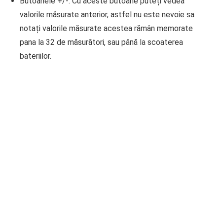
Butoanele +/
-. Cu aceste butoane puteți vedea
valorile măsurate anterior, astfel nu este nevoie sa
notați valorile măsurate acestea rămân memorate
pana la 32 de măsurători, sau până la scoaterea
bateriilor.