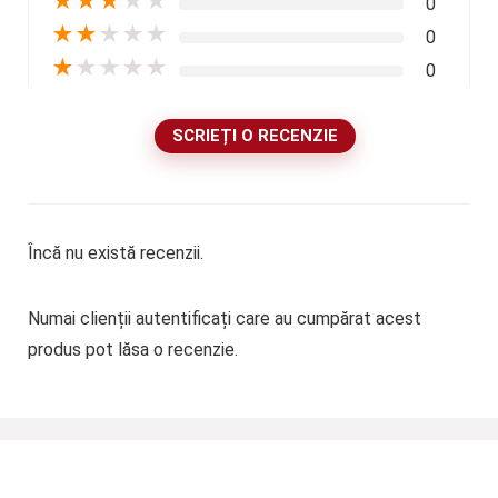
★
★
★
★
★
0
★
★
★
★
★
0
★
★
★
★
★
0
SCRIEȚI O RECENZIE
Încă nu există recenzii.
Numai clienții autentificați care au cumpărat acest
produs pot lăsa o recenzie.