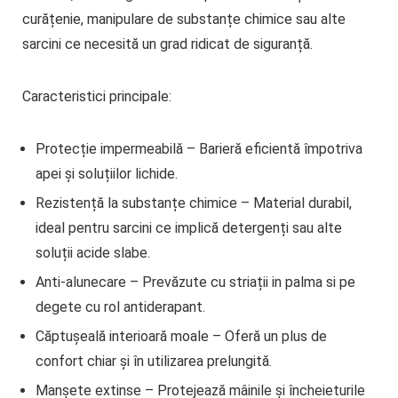
curățenie, manipulare de substanțe chimice sau alte
sarcini ce necesită un grad ridicat de siguranță.
Caracteristici principale:
Protecție impermeabilă
– Barieră eficientă împotriva
apei și soluțiilor lichide.
Rezistență la substanțe chimice
– Material durabil,
ideal pentru sarcini ce implică detergenți sau alte
soluții acide slabe.
Anti-alunecare
– Prevăzute cu striații in palma si pe
degete cu rol antiderapant.
Căptușeală interioară moale
– Oferă un plus de
confort chiar și în utilizarea prelungită.
Manșete extinse
– Protejează mâinile și încheieturile