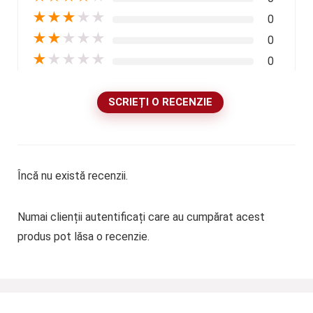
★
★
★
★
★
0
★
★
★
★
★
0
★
★
★
★
★
0
SCRIEȚI O RECENZIE
Încă nu există recenzii.
Numai clienții autentificați care au cumpărat acest
produs pot lăsa o recenzie.