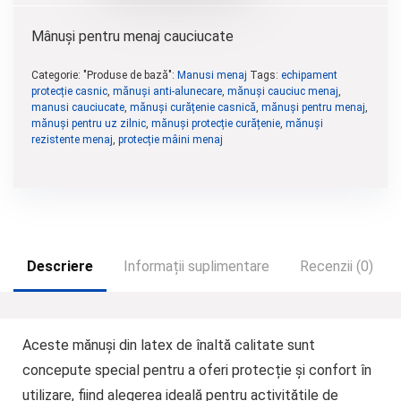
Mânuși pentru menaj cauciucate
Categorie: "Produse de bază":
Manusi menaj
Tags:
echipament
protecție casnic
,
mănuși anti-alunecare
,
mănuși cauciuc menaj
,
manusi cauciucate
,
mănuși curățenie casnică
,
mănuși pentru menaj
,
mănuși pentru uz zilnic
,
mănuși protecție curățenie
,
mănuși
rezistente menaj
,
protecție mâini menaj
Descriere
Informații suplimentare
Recenzii (0)
Aceste mănuși din latex de înaltă calitate sunt
concepute special pentru a oferi protecție și confort în
utilizare, fiind alegerea ideală pentru activitățile de