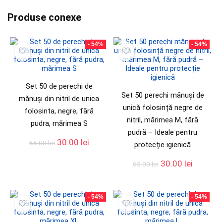
Produse conexe
- 54%
- 54%
Set 50 de perechi de
Set 50 perechi mănuși de
mănuși din nitril de unica
unică folosință negre de
folosinta, negre, fără
nitril, mărimea M, fără
pudra, mărimea S
pudră – Ideale pentru
30.00
lei
65.00
lei
protecție igienică
30.00
lei
65.00
lei
- 54%
- 54%