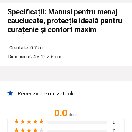
Specificații:
Manusi pentru menaj
cauciucate, protecție ideală pentru
curățenie și confort maxim
Greutate
0.7 kg
Dimensiuni
24 × 12 × 6 cm
Recenzii ale utilizatorilor
0.0
din 5
★
★
★
★
★
0
★
★
★
★
★
0