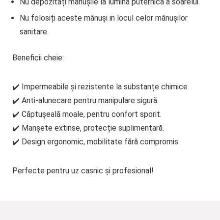
Nu depozitați mânușile la lumina puternica a soarelui.
Nu folosiți aceste mânuși in locul celor mânușilor
sanitare.
Beneficii cheie:
✔️
Impermeabile și rezistente
la substanțe chimice.
✔️
Anti-alunecare
pentru manipulare sigură.
✔️
Căptușeală moale
, pentru confort sporit.
✔️
Manșete extinse
, protecție suplimentară.
✔️
Design ergonomic
, mobilitate fără compromis.
Perfecte pentru uz casnic și profesional!