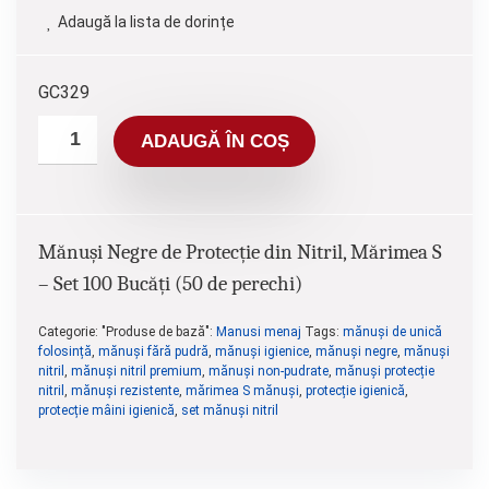
Adaugă la lista de dorințe
GC329
ADAUGĂ ÎN COȘ
Mănuși Negre de Protecție din Nitril, Mărimea S
– Set 100 Bucăți (50 de perechi)
Categorie: "Produse de bază":
Manusi menaj
Tags:
mănuși de unică
folosință
,
mănuși fără pudră
,
mănuși igienice
,
mănuși negre
,
mănuși
nitril
,
mănuși nitril premium
,
mănuși non-pudrate
,
mănuși protecție
nitril
,
mănuși rezistente
,
mărimea S mănuși
,
protecție igienică
,
protecție mâini igienică
,
set mănuși nitril