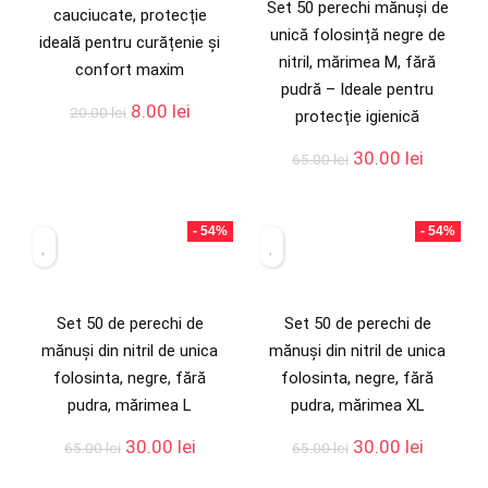
Set 50 perechi mănuși de
cauciucate, protecție
unică folosință negre de
ideală pentru curățenie și
nitril, mărimea M, fără
confort maxim
pudră – Ideale pentru
8.00
lei
20.00
lei
protecție igienică
30.00
lei
65.00
lei
- 54%
- 54%
Set 50 de perechi de
Set 50 de perechi de
mănuși din nitril de unica
mănuși din nitril de unica
folosinta, negre, fără
folosinta, negre, fără
pudra, mărimea L
pudra, mărimea XL
30.00
lei
30.00
lei
65.00
lei
65.00
lei