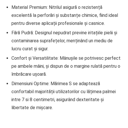
Material Premium:
Nitrilul asigură o rezistență
excelentă la perforări și substanțe chimice, fiind ideal
pentru diverse aplicații profesionale și casnice.
Fără Pudră:
Designul nepudrat previne iritațiile pielii și
contaminarea suprafețelor, menținând un mediu de
lucru curat și sigur.
Confort și Versatilitate:
Mânușile se potrivesc perfect
pe ambele mâini, și dispun de o margine rulată pentru o
îmbrăcare ușoară.
Dimensiuni Optime:
Mărimea S se adaptează
confortabil majorității utilizatorilor cu lățimea palmei
intre 7 si 8 centimetri, asigurând dexteritate și
libertate de mișcare.