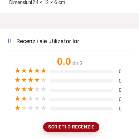
Dimensiuni
24 × 12 × 6 cm
Recenzii ale utilizatorilor
0.0
din 5
★
★
★
★
★
0
★
★
★
★
★
0
★
★
★
★
★
0
★
★
★
★
★
0
★
★
★
★
★
0
SCRIEȚI O RECENZIE