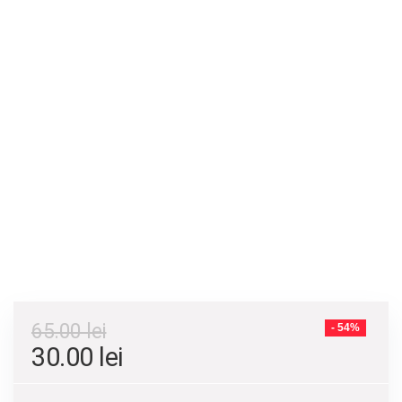
65.00
lei
- 54%
30.00
lei