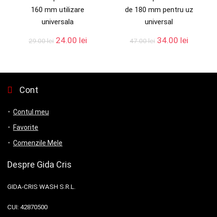
160 mm utilizare
de 180 mm pentru uz
universala
universal
24.00
lei
34.00
lei
29.00
lei
47.00
lei
Cont
Contul meu
Favorite
Comenzile Mele
Despre Gida Cris
GIDA-CRIS WASH S.R.L.
CUI:
42870500