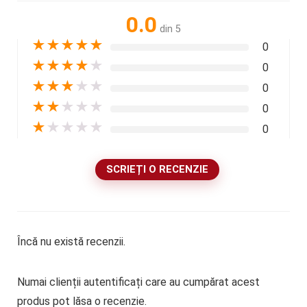
0.0
din 5
★
★
★
★
★
0
★
★
★
★
★
0
★
★
★
★
★
0
★
★
★
★
★
0
★
★
★
★
★
0
SCRIEȚI O RECENZIE
Încă nu există recenzii.
Numai clienții autentificați care au cumpărat acest
produs pot lăsa o recenzie.