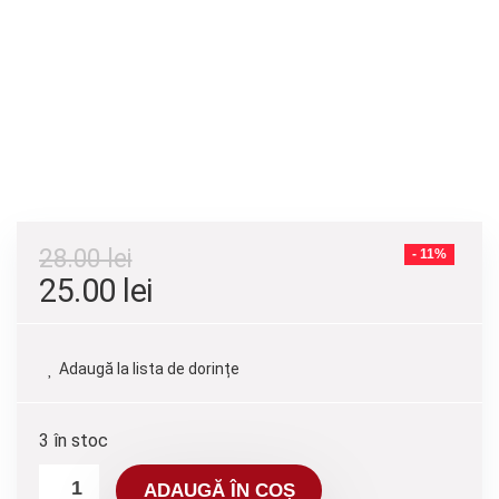
28.00
lei
- 11%
25.00
lei
Adaugă la lista de dorințe
3 în stoc
ADAUGĂ ÎN COȘ