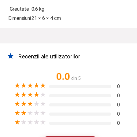
Greutate
0.6 kg
Dimensiuni
21 × 6 × 4 cm
Recenzii ale utilizatorilor
0.0
din 5
★
★
★
★
★
0
★
★
★
★
★
0
★
★
★
★
★
0
★
★
★
★
★
0
★
★
★
★
★
0