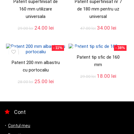
Patent superfinisat de
Patent superfinisat nr 7
160 mm utilizare
de 180 mm pentru uz
universala
universal
24.00
lei
34.00
lei
29.00
lei
47.00
lei
- 11%
- 38%
Patent tip sfic de 160
Patent 200 mm albastru
mm
cu portocaliu
18.00
lei
29.00
lei
25.00
lei
28.00
lei
Cont
Contul meu