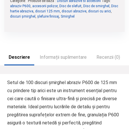
Categorie: "Produse de bază":
Discuri abrazive si accesorii
Tags:
abraziv P600
,
accesorii polizor
,
Disc de slefuit
,
Disc de smirghel
,
Disc
hartie abraziva
,
discuri 125 mm
,
discuri abrazive
,
discuri cu arici
,
discuri șmirghel
,
șlefuire finisaj
,
Smirghel
Descriere
Informații suplimentare
Recenzii (0)
Setul de 100 discuri șmirghel abraziv P600 de 125 mm
cu prindere tip arici
este un instrument esențial pentru
cei care caută o finisare ultra-fină și precisă pe diverse
materiale. Ideal pentru lucrările de detaliu și pentru
pregătirea suprafețelor extrem de fine, granulația P600
asigură o textură netedă și perfectă, pregătind