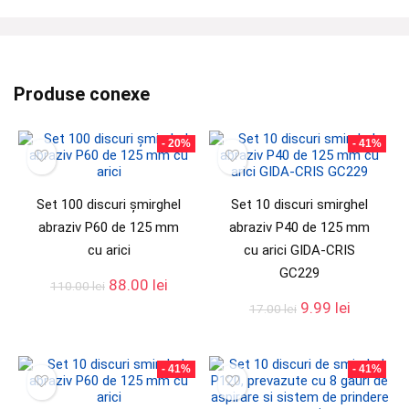
Produse conexe
- 20%
- 41%
Set 100 discuri șmirghel
Set 10 discuri smirghel
abraziv P60 de 125 mm
abraziv P40 de 125 mm
cu arici
cu arici GIDA-CRIS
GC229
88.00
lei
110.00
lei
9.99
lei
17.00
lei
- 41%
- 41%