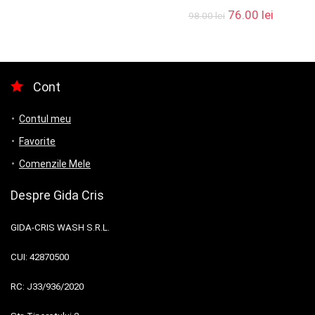
76.00
lei
98.00
lei
Cont
Contul meu
Favorite
Comenzile Mele
Despre Gida Cris
GIDA-CRIS WASH S.R.L.
CUI:
42870500
RC:
J33/936/2020