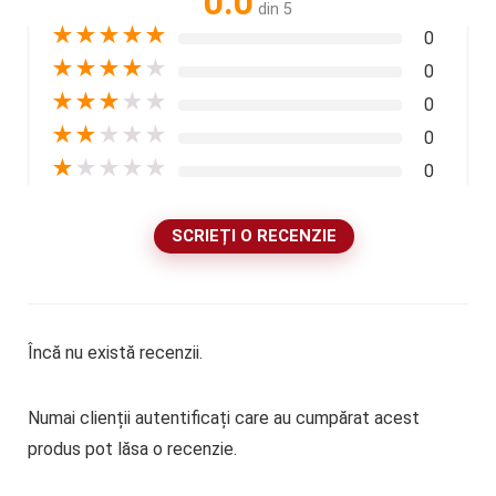
0.0
din 5
★
★
★
★
★
0
★
★
★
★
★
0
★
★
★
★
★
0
★
★
★
★
★
0
★
★
★
★
★
0
SCRIEȚI O RECENZIE
Încă nu există recenzii.
Numai clienții autentificați care au cumpărat acest
produs pot lăsa o recenzie.